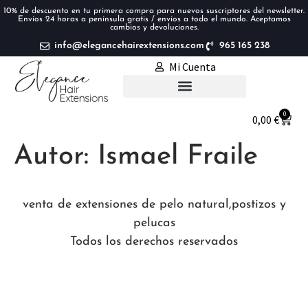
10% de descuento en tu primera compra para nuevos suscriptores del newsletter.
Envíos 24 horas a península gratis / envíos a todo el mundo. Aceptamos
cambios y devoluciones.
info@elegancehairextensions.com
965 165 238
Mi Cuenta
Extensiones de pelo
0
0,00
€
Autor:
Ismael Fraile
venta de extensiones de pelo natural,postizos y
pelucas
Todos los derechos reservados