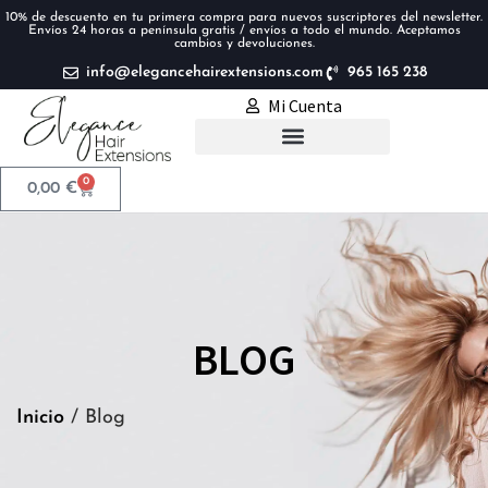
10% de descuento en tu primera compra para nuevos suscriptores del newsletter.
Envíos 24 horas a península gratis / envíos a todo el mundo. Aceptamos
cambios y devoluciones.
info@elegancehairextensions.com
965 165 238
Mi Cuenta
Extensiones de pelo
0
0,00
€
BLOG
Inicio
/ Blog