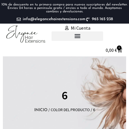
10% de descuento en tu primera compra para nuevos suscriptores del newsletter.
Envíos 24 horas a península gratis / envíos a todo el mundo. Aceptamos
cambios y devoluciones.
info@elegancehairextensions.com
965 165 238
Mi Cuenta
Extensiones de pelo
0
0,00
€
6
/ COLOR DEL PRODUCTO / 6
INICIO