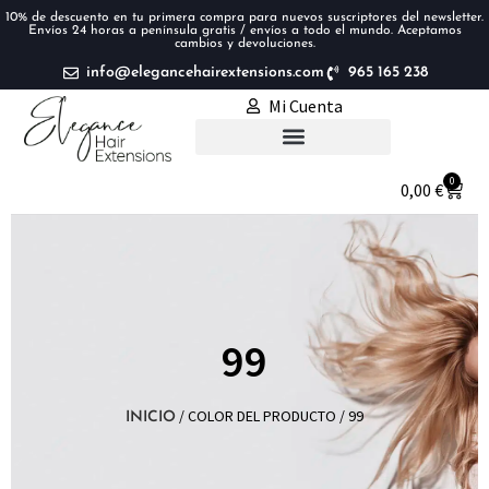
10% de descuento en tu primera compra para nuevos suscriptores del newsletter.
Envíos 24 horas a península gratis / envíos a todo el mundo. Aceptamos
cambios y devoluciones.
info@elegancehairextensions.com
965 165 238
Mi Cuenta
Extensiones de pelo
0
0,00
€
99
/ COLOR DEL PRODUCTO / 99
INICIO