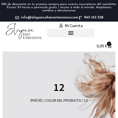
10% de descuento en tu primera compra para nuevos suscriptores del newsletter.
Envíos 24 horas a península gratis / envíos a todo el mundo. Aceptamos
cambios y devoluciones.
info@elegancehairextensions.com
965 165 238
Mi Cuenta
Extensiones de pelo
0
0,00
€
12
/ COLOR DEL PRODUCTO / 12
INICIO