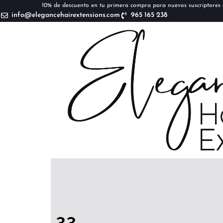
10% de descuento en tu primera compra para nuevos suscriptores d
info@elegancehairextensions.com
965 165 238
33