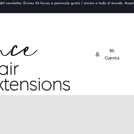
el newsletter. Envíos 24 horas a península gratis / envíos a todo el mundo. Acep
Mi
Cuenta