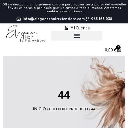
10% de descuento en tu primera compra para nuevos suscriptores del newsletter.
Envíos 24 horas a península gratis / envíos a todo el mundo. Aceptamos
cambios y devoluciones.
info@elegancehairextensions.com
965 165 238
Mi Cuenta
Extensiones de pelo
0
0,00
€
44
/ COLOR DEL PRODUCTO / 44
INICIO