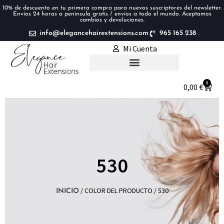
10% de descuento en tu primera compra para nuevos suscriptores del newsletter.
Envíos 24 horas a península gratis / envíos a todo el mundo. Aceptamos
cambios y devoluciones.
info@elegancehairextensions.com
965 165 238
Mi Cuenta
Extensiones de pelo
0
0,00
€
530
/ COLOR DEL PRODUCTO / 530
INICIO