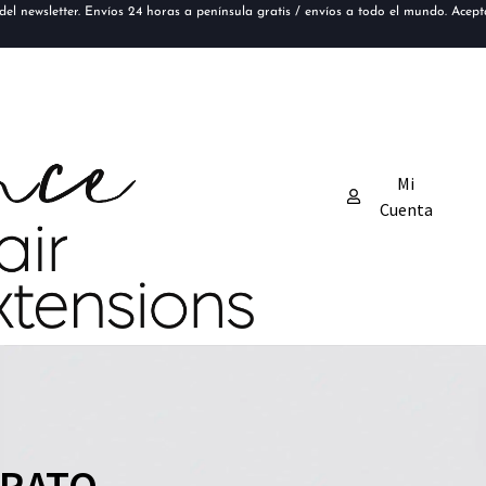
el newsletter. Envíos 24 horas a península gratis / envíos a todo el mundo. Acep
Mi
Cuenta
ARATO