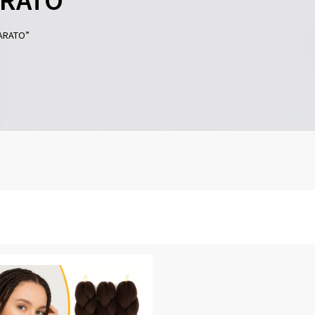
ARATO”