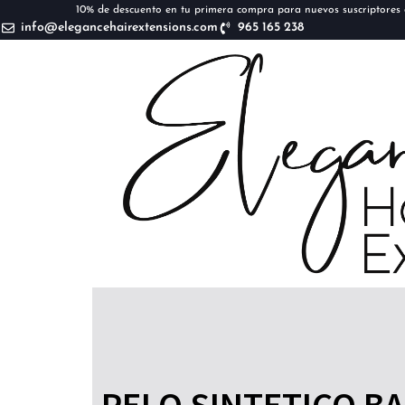
10% de descuento en tu primera compra para nuevos suscriptores d
info@elegancehairextensions.com
965 165 238
PELO SINTETICO B