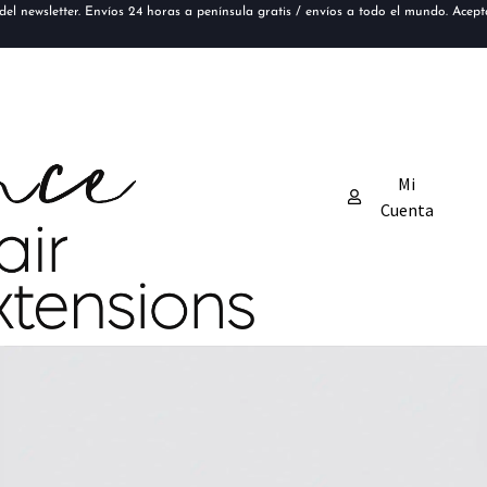
el newsletter. Envíos 24 horas a península gratis / envíos a todo el mundo. Acep
Mi
Cuenta