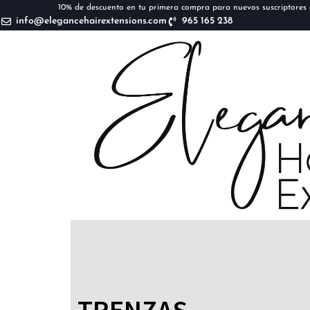
10% de descuento en tu primera compra para nuevos suscriptores d
info@elegancehairextensions.com
965 165 238
TRENZAS