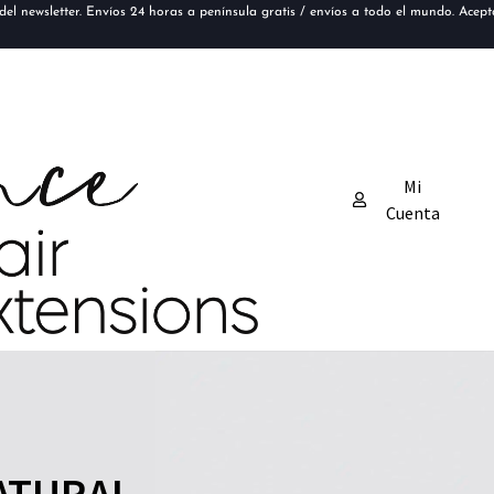
el newsletter. Envíos 24 horas a península gratis / envíos a todo el mundo. Acep
Mi
Cuenta
ATURAL