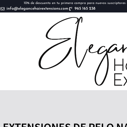
10% de descuento en tu primera compra para nuevos suscriptores d
info@elegancehairextensions.com
965 165 238
EXTENSIONES DE PELO N