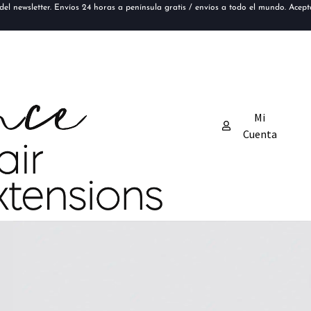
el newsletter. Envíos 24 horas a península gratis / envíos a todo el mundo. Acep
Mi
Cuenta