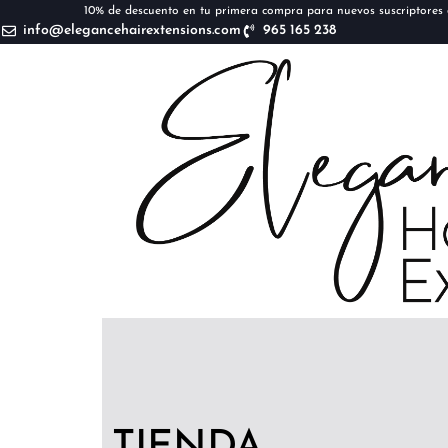
10% de descuento en tu primera compra para nuevos suscriptores d
info@elegancehairextensions.com
965 165 238
TIENDA