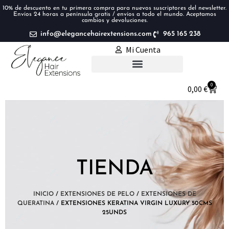
10% de descuento en tu primera compra para nuevos suscriptores del newsletter.
Envíos 24 horas a península gratis / envíos a todo el mundo. Aceptamos
cambios y devoluciones.
info@elegancehairextensions.com
965 165 238
Mi Cuenta
Extensiones de pelo
0
0,00
€
TIENDA
INICIO
/
EXTENSIONES DE PELO
/
EXTENSIONES DE
QUERATINA
/ EXTENSIONES KERATINA VIRGIN LUXURY 50CMS
25UNDS