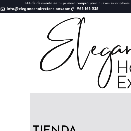
10% de descuento en tu primera compra para nuevos suscriptores d
info@elegancehairextensions.com
965 165 238
TIENDA