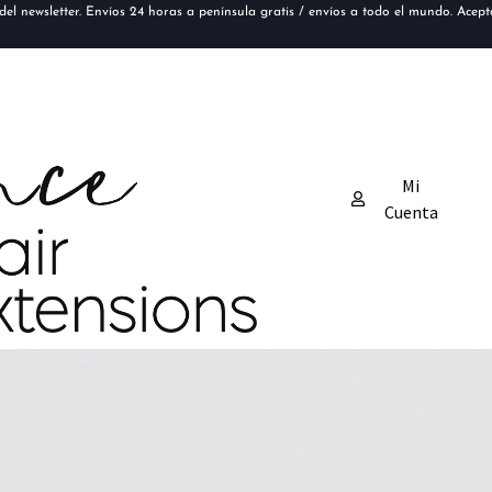
el newsletter. Envíos 24 horas a península gratis / envíos a todo el mundo. Acep
Mi
Cuenta