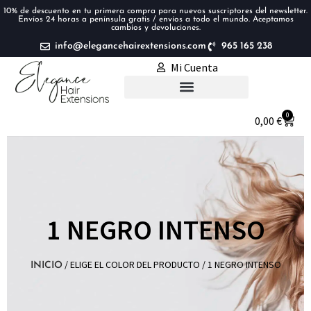
10% de descuento en tu primera compra para nuevos suscriptores del newsletter.
Envíos 24 horas a península gratis / envíos a todo el mundo. Aceptamos
cambios y devoluciones.
info@elegancehairextensions.com
965 165 238
Mi Cuenta
Extensiones de pelo
0
0,00
€
1 NEGRO INTENSO
/ ELIGE EL COLOR DEL PRODUCTO / 1 NEGRO INTENSO
INICIO