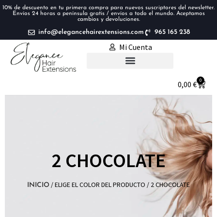
10% de descuento en tu primera compra para nuevos suscriptores del newsletter.
Envíos 24 horas a península gratis / envíos a todo el mundo. Aceptamos
cambios y devoluciones.
info@elegancehairextensions.com
965 165 238
Mi Cuenta
Extensiones de pelo
0
0,00
€
2 CHOCOLATE
/ ELIGE EL COLOR DEL PRODUCTO / 2 CHOCOLATE
INICIO