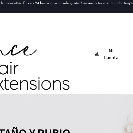
el newsletter. Envíos 24 horas a península gratis / envíos a todo el mundo. Acep
Mi
Cuenta
TAÑO Y RUBIO