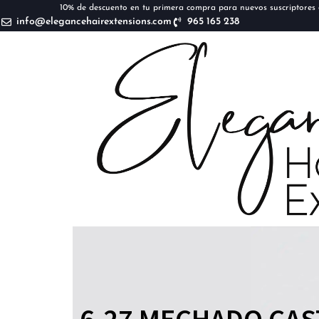
10% de descuento en tu primera compra para nuevos suscriptores d
info@elegancehairextensions.com
965 165 238
6.27 MECHADO CAS