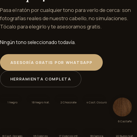
Pasa el ratón por cualquier tono para verlo de cerca: son
fotografías reales de nuestro cabello, no simulaciones.
Tócalo para elegirlo y te asesoramos gratis.
Ningún tono seleccionado todavía.
ASESORÍA GRATIS POR WHATSAPP
HERRAMIENTA COMPLETA
1 Negro
1B Negro Nat.
2 Chocolate
4 Cast. Oscuro
6 Castaño
8 Cast. Dorado
16 Cobrizo
17 Cobrizo Int.
18 Ceniza
22 Rubio Nat.