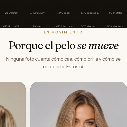
24 Dorado
27 Cobr. Dor.
30 Caoba
33 Caoba Osc.
60 Platino
613 Rubio Cl.
99 Vino
4.613 Mechado
6.27 Mechado
8.24 Mechado
EN MOVIMIENTO
Porque el pelo
se mueve
Ninguna foto cuenta cómo cae, cómo brilla y cómo se
comporta. Estos sí.