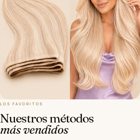
LOS FAVORITOS
Extensiones de Pelo Cortina
Nuestros métodos
Volumen máximo · Cosido
más vendidos