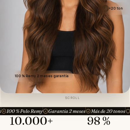
+20 to
100 % Remy
·
2 meses garantía
SCROLL
o Remy
Garantía 2 meses
Más de 20 tonos
Paga en 3 pla
10.000+
98 %