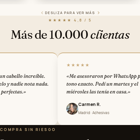
DESLIZA PARA VER MÁS
Melena XL
★★★★★ 4,8 / 5
Más de 10.000
clientas
★★★★★
ble.
«Me asesoraron por WhatsApp para el
«
nada.
tono exacto. Pedí un martes y el
n
miércoles las tenía en casa.»
s
Carmen R.
Madrid · Adhesivas
COMPRA SIN RIESGO