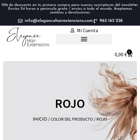
10% de descuento en tu primera compra para nuevos suscriptores del newsletter.
Envíos 24 horas a península gratis / envíos a todo el mundo. Aceptamos
cambios y devoluciones.
info@elegancehairextensions.com
965 165 238
Mi Cuenta
Extensiones de pelo
0
0,00
€
ROJO
/ COLOR DEL PRODUCTO / ROJO
INICIO